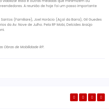
 viabilizar essa e outras medidas que minimizem ou
reendedores. A reunião de hoje foi um passo importante
antos (Familiare), Joel Horácio (Açaí da Barra), Gil Guedes
ios da Av. Nove de Julho. Pela RP Mobi, Delcides Araújo
ni.
 Obras de Mobilidade RP.