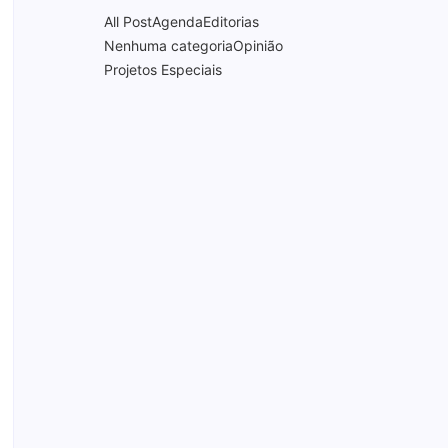
All Post
Agenda
Editorias
Nenhuma categoria
Opinião
Projetos Especiais
Documentário “PRA-7, a voz
que moldou uma era” será
lançado com sessão
especial e debate no
Theatro Pedro II
16/06/2026
Comércio de Ribeirão Preto
projeta alta entre 1,5% e 3%
nas vendas de junho