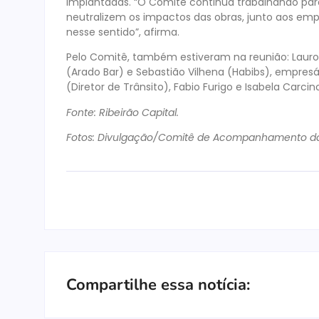
implantadas. “O Comitê continua trabalhando para
neutralizem os impactos das obras, junto aos emp
nesse sentido”, afirma.
Pelo Comitê, também estiveram na reunião: Lauro S
(Arado Bar) e Sebastião Vilhena (Habibs), empresár
(Diretor de Trânsito), Fabio Furigo e Isabela Carcino
Fonte: Ribeirão Capital.
Fotos: Divulgação/Comitê de Acompanhamento das
Compartilhe essa notícia: