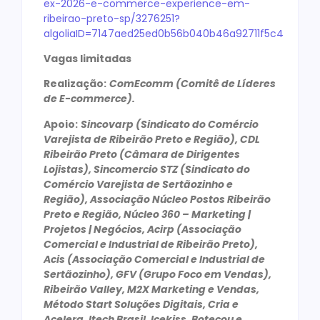
ex-2026-e-commerce-experience-em-
ribeirao-preto-sp/3276251?
algoliaID=7147aed25ed0b56b040b46a92711f5c4
Vagas limitadas
Realização:
ComEcomm (Comitê de Líderes
de E-commerce).
Apoio:
Sincovarp (Sindicato do Comércio
Varejista de Ribeirão Preto e Região), CDL
Ribeirão Preto (Câmara de Dirigentes
Lojistas), Sincomercio STZ (Sindicato do
Comércio Varejista de Sertãozinho e
Região), Associação Núcleo Postos Ribeirão
Preto e Região, Núcleo 360 – Marketing |
Projetos | Negócios, Acirp (Associação
Comercial e Industrial de Ribeirão Preto),
Acis (Associação Comercial e Industrial de
Sertãozinho), GFV (Grupo Foco em Vendas),
Ribeirão Valley, M2X Marketing e Vendas,
Método Start Soluções Digitais, Cria e
Acelera, Itech Brasil, Icekiss, Botecou e