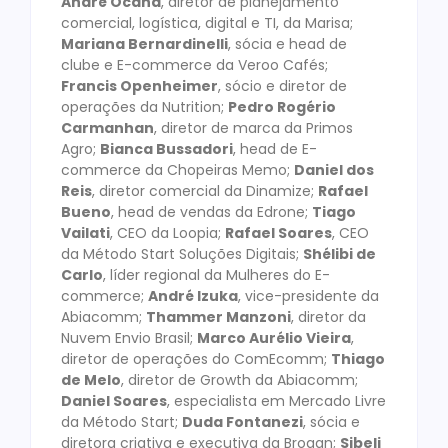
André Ocana
, diretor de planejamento
comercial, logística, digital e TI, da Marisa;
Mariana Bernardinelli
, sócia e head de
clube e E-commerce da Veroo Cafés;
Francis Openheimer
, sócio e diretor de
operações da Nutrition;
Pedro Rogério
Carmanhan
, diretor de marca da Primos
Agro;
Bianca Bussadori
, head de E-
commerce da Chopeiras Memo;
Daniel dos
Reis
, diretor comercial da Dinamize;
Rafael
Bueno
, head de vendas da Edrone;
Tiago
Vailati
, CEO da Loopia;
Rafael Soares
, CEO
da Método Start Soluções Digitais;
Shélibi de
Carlo
, líder regional da Mulheres do E-
commerce;
André Izuka
, vice-presidente da
Abiacomm;
Thammer Manzoni
, diretor da
Nuvem Envio Brasil;
Marco Aurélio Vieira
,
diretor de operações do ComEcomm;
Thiago
de Melo
, diretor de Growth da Abiacomm;
Daniel Soares
, especialista em Mercado Livre
da Método Start;
Duda Fontanezi
, sócia e
diretora criativa e executiva da Brogan;
Sibeli