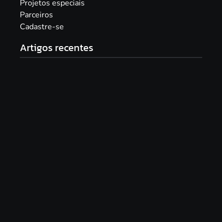
Projetos especiais
Parceiros
Cadastre-se
Artigos recentes
Documentário “PRA-7, a voz que moldou uma era”
será lançado com sessão especial e debate no