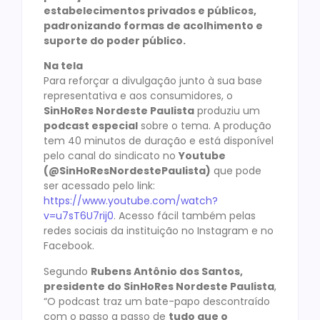
estabelecimentos privados e públicos,
padronizando formas de acolhimento e
suporte do poder público.
Na tela
Para reforçar a divulgação junto à sua base
representativa e aos consumidores, o
SinHoRes Nordeste Paulista
produziu um
podcast especial
sobre o tema. A produção
tem 40 minutos de duração e está disponível
pelo canal do sindicato no
Youtube
(@SinHoResNordestePaulista)
que pode
ser acessado pelo link:
https://www.youtube.com/watch?
v=u7sT6U7rij0
. Acesso fácil também pelas
redes sociais da instituição no Instagram e no
Facebook.
Segundo
Rubens Antônio dos Santos,
presidente do SinHoRes Nordeste Paulista
,
“O podcast traz um bate-papo descontraído
com o passo a passo de
tudo que o