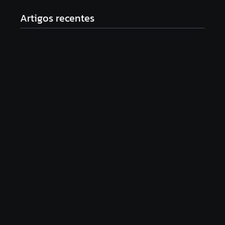
Artigos recentes
Documentário “PRA-7, a voz que moldou uma era”
será lançado com sessão especial e debate no
Theatro Pedro II
16/06/2026