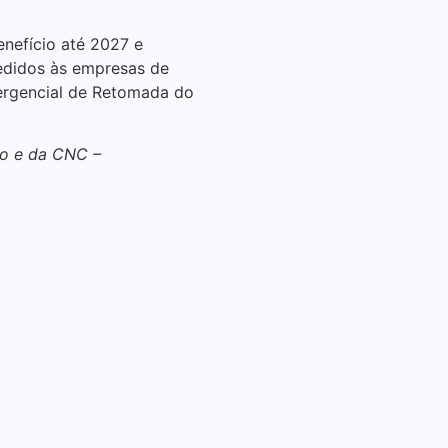
evento d
nefício até 2027 e
18/05/2026
cedidos às empresas de
ergencial de Retomada do
Associação Núcl
cenário dos com
o e da CNC –
02/04/2026
Case Reclame Aq
Inova 
08/10/2025
Inova Day 202
históri
07/10/2025