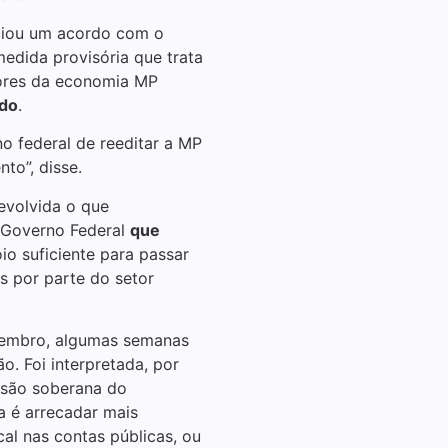
ciou um acordo com o
16/06/2026
edida provisória que trata
tores da economia MP
ndo
.
Comércio de Ribei
3% 
 federal de reeditar a MP
11/06/2026
to”, disse.
evolvida o que
Destinações de
o Governo Federal
que
18,
io suficiente para passar
09/06/2026
as por parte do setor
zembro, algumas semanas
Associação Núcl
. Foi interpretada, por
48 centavos no pr
nes
isão soberana do
 é arrecadar mais
28/05/2026
cal nas contas públicas, ou