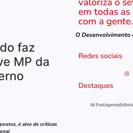
valoriza o se
em todas as 
com a gente
O Desenvolvimento d
do faz
Redes sociais
ve MP da
erno
Destaques
All Post
Agenda
Editori
ostos, é alvo de críticas
Documentário “P
ional
será lançado c