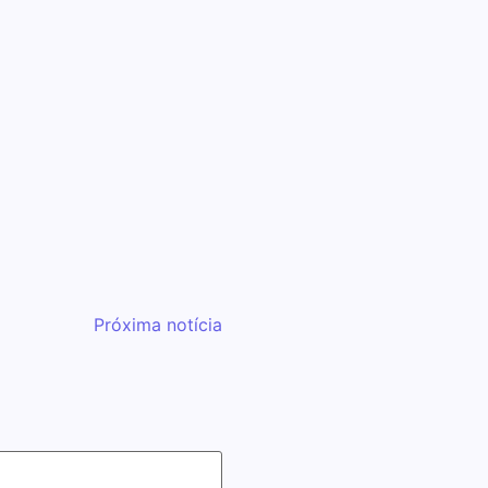
Sertãozinho rec
Tour 2025 com f
c
07/10/2025
Mega-mutirão m
temporárias p
03/10/2025
Próxima notícia
Sincovarp e Sin
regional pelo 
26/09/2025
Inova Day 20