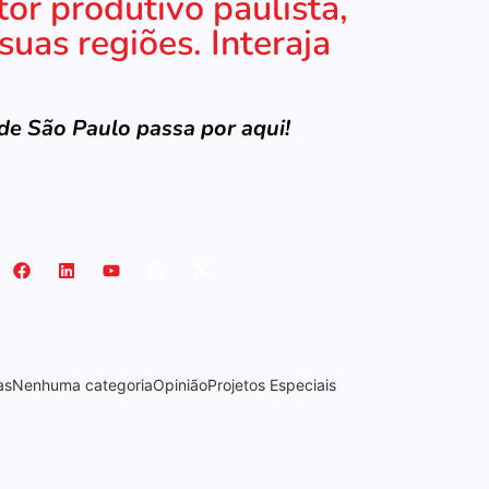
tor produtivo paulista,
suas regiões. Interaja
.
e São Paulo passa por aqui!
as
Nenhuma categoria
Opinião
Projetos Especiais
RA-7, a voz que moldou uma era”
om sessão especial e debate no