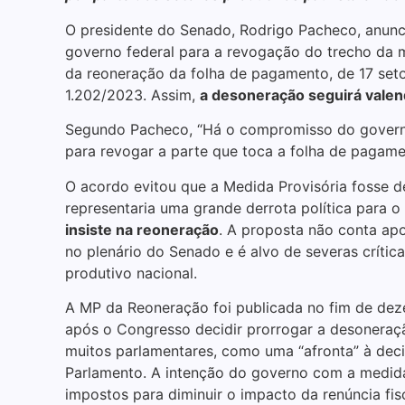
O presidente do Senado, Rodrigo Pacheco, anun
governo federal para a revogação do trecho da m
da reoneração da folha de pagamento, de 17 se
1.202/2023. Assim,
a desoneração seguirá vale
Segundo Pacheco, “Há o compromisso do governo
para revogar a parte que toca a folha de pagamen
O acordo evitou que a Medida Provisória fosse d
representaria uma grande derrota política para 
insiste na reoneração
. A proposta não conta apo
no plenário do Senado e é alvo de severas crític
produtivo nacional.
A MP da Reoneração foi publicada no fim de de
após o Congresso decidir prorrogar a desoneração
muitos parlamentares, como uma “afronta” à dec
Parlamento. A intenção do governo com a medida
impostos para diminuir o impacto da renúncia fis