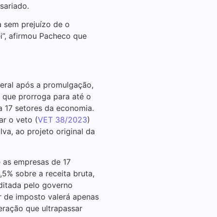
sariado.
Negociação colet
 sem prejuízo de o
Senado precisa a
ei”, afirmou Pacheco que
28/05/2026
Carga tributária 
22/05/2026
deral após a promulgação,
, que prorroga para até o
Ivo Dall’Acqua é 
ra 17 setores da economia.
22/05/2026
ar o veto (
VET 38/2023
)
lva, ao projeto original da
Distribuidora
diesel, para os 
e as empresas de 17
apresen
5% sobre a receita bruta,
19/05/2026
ditada pelo governo
or de imposto valerá apenas
eração que ultrapassar
Ribeirão Preto 