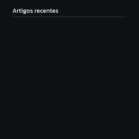
Artigos recentes
Documentário “PRA-7, a voz que moldou uma era”
será lançado com sessão especial e debate no
Theatro Pedro II
16/06/2026