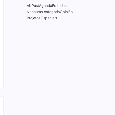
All Post
Agenda
Editorias
Nenhuma categoria
Opinião
Projetos Especiais
Documentário “PRA-7, a voz
que moldou uma era” será
lançado com sessão
especial e debate no
Theatro Pedro II
16/06/2026
Comércio de Ribeirão Preto
projeta alta entre 1,5% e 3%
nas vendas de junho