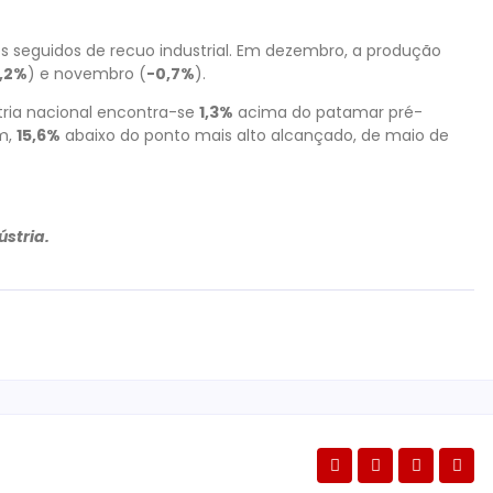
s seguidos de recuo industrial. Em dezembro, a produção
,2%
) e novembro (
-0,7%
).
stria nacional encontra-se
1,3%
acima do patamar pré-
ém,
15,6%
abaixo do ponto mais alto alcançado, de maio de
stria.