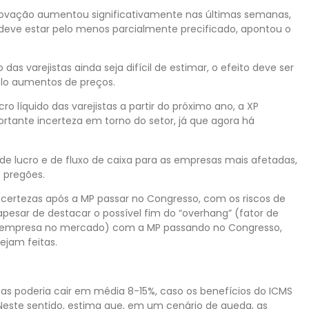
provação aumentou significativamente nas últimas semanas,
5 deve estar pelo menos parcialmente precificado, apontou o
das varejistas ainda seja difícil de estimar, o efeito deve ser
elo aumentos de preços.
o líquido das varejistas a partir do próximo ano, a XP
tante incerteza em torno do setor, já que agora há
 de lucro e de fluxo de caixa para as empresas mais afetadas,
 pregões.
ertezas após a MP passar no Congresso, com os riscos de
pesar de destacar o possível fim do “overhang” (fator de
 empresa no mercado) com a MP passando no Congresso,
jam feitas.
stas poderia cair em média 8-15%, caso os benefícios do ICMS
este sentido, estima que, em um cenário de queda, as