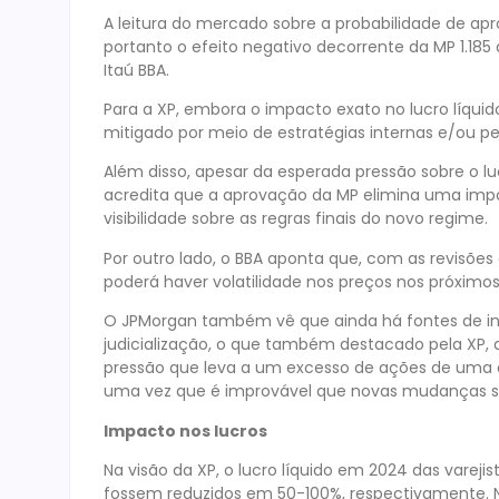
A leitura do mercado sobre a probabilidade de a
portanto o efeito negativo decorrente da MP 1.18
Itaú BBA.
Para a XP, embora o impacto exato no lucro líquido 
mitigado por meio de estratégias internas e/ou p
Além disso, apesar da esperada pressão sobre o lucr
acredita que a aprovação da MP elimina uma impor
visibilidade sobre as regras finais do novo regime.
Por outro lado, o BBA aponta que, com as revisões
poderá haver volatilidade nos preços nos próximos
O JPMorgan também vê que ainda há fontes de inc
judicialização, o que também destacado pela XP, a
pressão que leva a um excesso de ações de uma
uma vez que é improvável que novas mudanças se
Impacto nos lucros
Na visão da XP, o lucro líquido em 2024 das vareji
fossem reduzidos em 50-100%, respectivamente. N