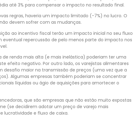
ia até 3% para compensar o impacto no resultado final.
as regras, haveria um impacto limitado (-7%) no lucro. O
 não devem sofrer com as mudanças.
ão ao incentivo fiscal terão um impacto inicial no seu fluxo
 um eventual repercussão de pelo menos parte do impacto nos
vel.
a de renda mais alta (e mais inelástica) poderiam ter uma
 efeito negativo. Por outro lado, os varejistas alimentares
m desafio maior na transmissão de preços (uma vez que a
preços). Algumas empresas também poderiam se concentrar
onais líquidas ou ágio de aquisições para amortecer o
vencedoras, que são empresas que não estão muito expostas
me (se decidirem adotar um preço de varejo mais
 lucratividade e fluxo de caixa.