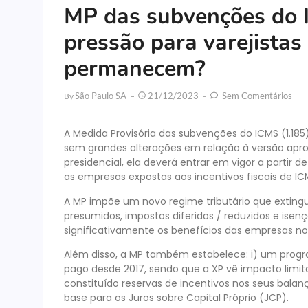
MP das subvenções do 
pressão para varejistas 
permanecem?
São Paulo SA
21/12/2023
Sem Comentários
By
A Medida Provisória das subvenções do ICMS (1.185
sem grandes alterações em relação à versão apr
presidencial, ela deverá entrar em vigor a partir 
as empresas expostas aos incentivos fiscais de ICM
A MP impõe um novo regime tributário que extingue
presumidos, impostos diferidos / reduzidos e isen
significativamente os benefícios das empresas no
Além disso, a MP também estabelece: i) um prog
pago desde 2017, sendo que a XP vê impacto limit
constituído reservas de incentivos nos seus balanç
base para os Juros sobre Capital Próprio (JCP).