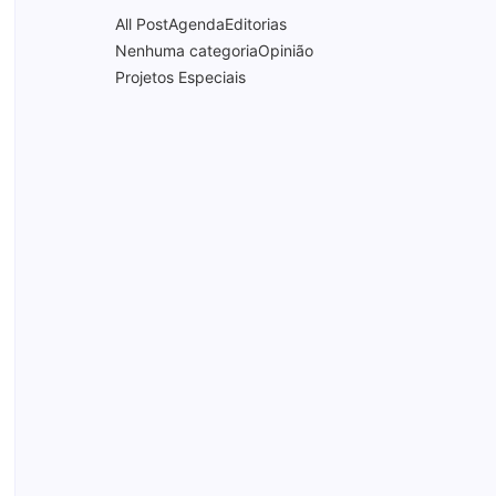
All Post
Agenda
Editorias
Nenhuma categoria
Opinião
Projetos Especiais
Documentário “PRA-7, a voz
que moldou uma era” será
lançado com sessão
especial e debate no
Theatro Pedro II
16/06/2026
Comércio de Ribeirão Preto
projeta alta entre 1,5% e 3%
nas vendas de junho