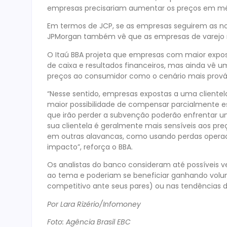
empresas precisariam aumentar os preços em méd
Em termos de JCP, se as empresas seguirem as nov
JPMorgan também vê que as empresas de varejo
O Itaú BBA projeta que empresas com maior exposiç
de caixa e resultados financeiros, mas ainda vê
preços ao consumidor como o cenário mais prová
“Nesse sentido, empresas expostas a uma clientel
maior possibilidade de compensar parcialmente este
que irão perder a subvenção poderão enfrentar u
sua clientela é geralmente mais sensíveis aos 
em outras alavancas, como usando perdas operaci
impacto”, reforça o BBA.
Os analistas do banco consideram até possíveis 
ao tema e poderiam se beneficiar ganhando volu
competitivo ante seus pares) ou nas tendências de
Por Lara Rizério/Infomoney
Foto: Agência Brasil EBC