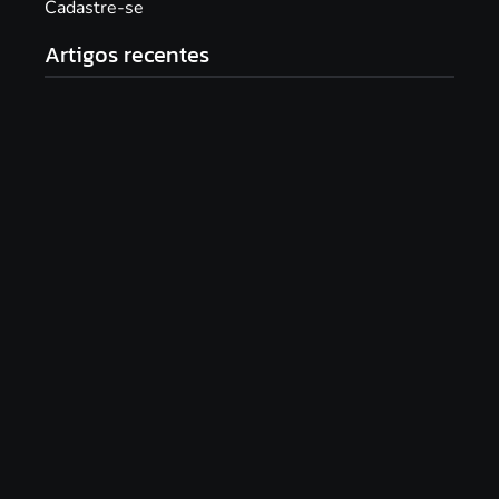
Cadastre-se
Artigos recentes
Documentário “PRA-7, a voz que moldou uma era”
será lançado com sessão especial e debate no
Theatro Pedro II
16/06/2026